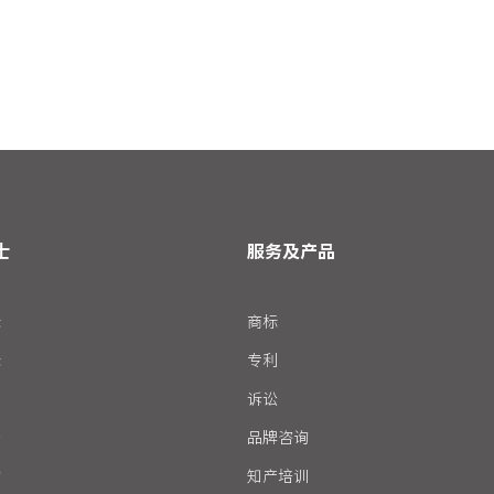
士
服务及产品
标
商标
标
专利
诉讼
务
品牌咨询
询
知产培训