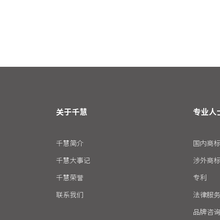
关于千慧
专业人
千慧简介
国内商
千慧大事记
涉外商
千慧荣誉
专利
联系我们
法律服
品牌咨