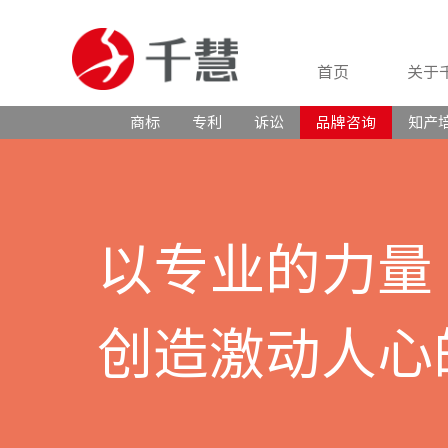
首页
关于
商标
专利
诉讼
品牌咨询
知产
以专业的力量
创造激动人心